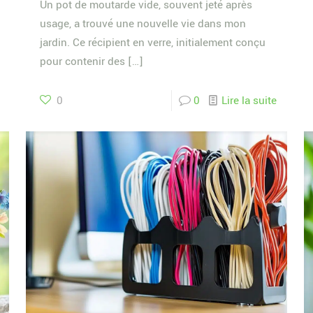
Un pot de moutarde vide, souvent jeté après
usage, a trouvé une nouvelle vie dans mon
jardin. Ce récipient en verre, initialement conçu
pour contenir des
[…]
0
0
Lire la suite