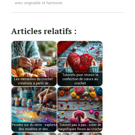
avec originalité et harmonie.
Articles relatifs :
Tutoriels pour réussir la
Les merveilles du crochet :
confection de cœurs au
créations à partir de…
crochet
Peindre sur du verre : explorez
Tutoriel pas à pas : créer de
des modèles et des…
magnifiques fleurs au crochet