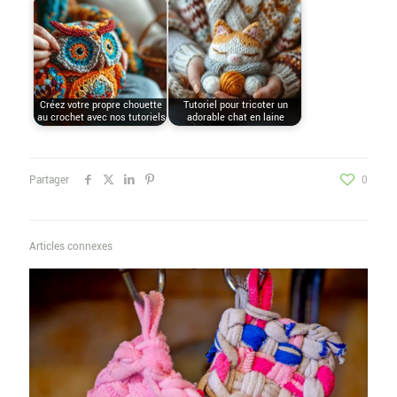
Créez votre propre chouette
Tutoriel pour tricoter un
au crochet avec nos tutoriels
adorable chat en laine
Partager
0
Articles connexes