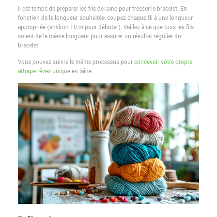
Il est temps de préparer les fils de laine pour tresser le bracelet. En
fonction de la longueur souhaitée, coupez chaque fil à une longueur
appropriée (environ 10 m pour débuter). Veillez à ce que tous les fils
soient de la même longueur pour assurer un résultat régulier du
bracelet.
Vous pouvez suivre le même processus pour
concevoir votre propre
attrape-rêves
unique en laine.