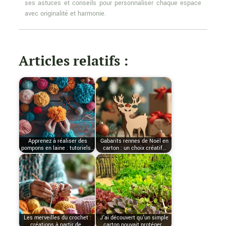
ses astuces et conseils pour personnaliser chaque espace
avec originalité et harmonie.
Articles relatifs :
Apprenez à réaliser des
Gabarits rennes de Noël en
pompons en laine : tutoriels…
carton : un choix créatif…
Les merveilles du crochet :
J’ai découvert qu’un simple
créations à partir de…
carton pouvait protéger…