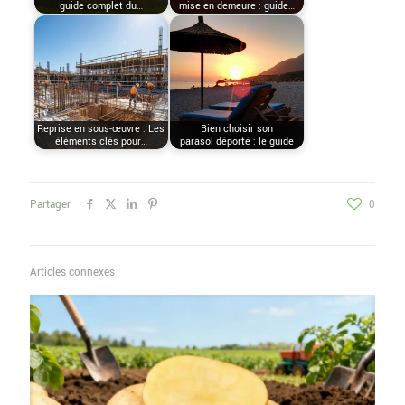
guide complet du…
mise en demeure : guide…
Reprise en sous-œuvre : Les
Bien choisir son
éléments clés pour…
parasol déporté : le guide
Partager
0
Articles connexes