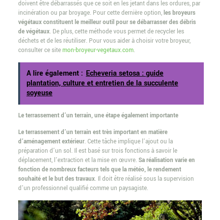
doivent être débarrassés que ce soit en les jetant dans les ordures, par
incinération ou par broyage. Pour cette dernière option,
les broyeurs
végétaux constituent le meilleur outil pour se débarrasser des débris
de végétaux
. De plus, cette méthode vous permet de recycler les
déchets et de les réutiliser. Pour vous aider à choisir votre broyeur,
consulter ce site
mon-broyeur-vegetaux.com
.
A lire également :
Echeveria setosa : guide
plantation, culture et entretien de la succulente
soyeuse
Le terrassement d’un terrain, une étape également importante
Le terrassement d’un terrain est très important en matière
d’aménagement extérieur
. Cette tâche implique l’ajout ou la
préparation d’un sol. Il est basé sur trois fonctions à savoir le
déplacement, l’extraction et la mise en œuvre.
Sa réalisation varie en
fonction de nombreux facteurs tels que la météo, le rendement
souhaité et le but des travaux
. Il doit être réalisé sous la supervision
d’un professionnel qualifié comme un paysagiste.