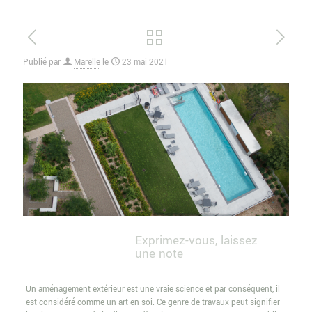
Publié par
Marelle
le
23 mai 2021
Exprimez-vous, laissez
une note
Un aménagement extérieur est une vraie science et par conséquent, il
est considéré comme un art en soi. Ce genre de travaux peut signifier