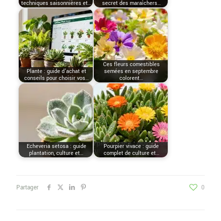
techniques saisonnières et…
secret des maraîchers…
Ces fleurs comestibles
Plante : guide d'achat et
semées en septembre
conseils pour choisir vos…
colorent…
Echeveria setosa : guide
Pourpier vivace : guide
plantation, culture et…
complet de culture et…
Partager
0