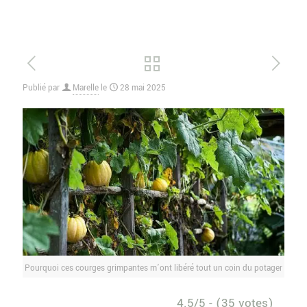
Publié par
Marelle
le
28 mai 2025
Pourquoi ces courges grimpantes m’ont libéré tout un coin du potager
4.5/5 - (35 votes)