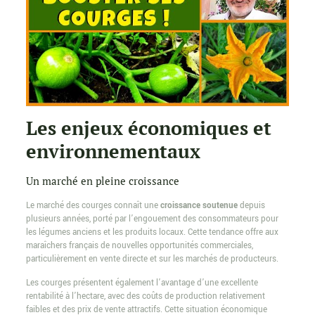
Les enjeux économiques et
environnementaux
Un marché en pleine croissance
Le marché des courges connaît une
croissance soutenue
depuis
plusieurs années, porté par l’engouement des consommateurs pour
les légumes anciens et les produits locaux. Cette tendance offre aux
maraîchers français de nouvelles opportunités commerciales,
particulièrement en vente directe et sur les marchés de producteurs.
Les courges présentent également l’avantage d’une excellente
rentabilité à l’hectare, avec des coûts de production relativement
faibles et des prix de vente attractifs. Cette situation économique