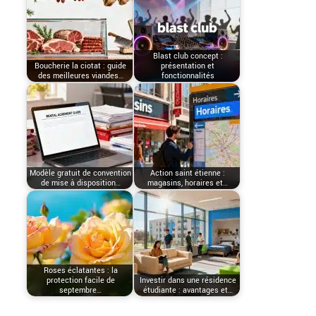
Blast club concept :
Boucherie la ciotat : guide
présentation et
des meilleures viandes…
fonctionnalités
Modèle gratuit de convention
Action saint étienne :
de mise à disposition…
magasins, horaires et…
Roses éclatantes : la
protection facile de
Investir dans une résidence
septembre…
étudiante : avantages et…