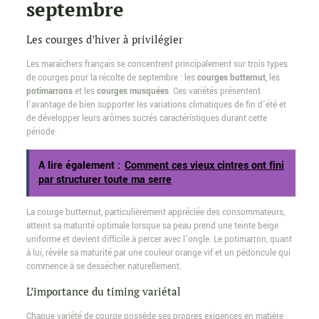
septembre
Les courges d’hiver à privilégier
Les maraîchers français se concentrent principalement sur trois types
de courges pour la récolte de septembre : les
courges butternut
, les
potimarrons
et les
courges musquées
. Ces variétés présentent
l’avantage de bien supporter les variations climatiques de fin d’été et
de développer leurs arômes sucrés caractéristiques durant cette
période.
A lire également :
Comment ces vieux cintres ont fini
par structurer toute ma serre
La courge butternut, particulièrement appréciée des consommateurs,
atteint sa maturité optimale lorsque sa peau prend une teinte beige
uniforme et devient difficile à percer avec l’ongle. Le potimarron, quant
à lui, révèle sa maturité par une couleur orange vif et un pédoncule qui
commence à se dessécher naturellement.
L’importance du timing variétal
Chaque variété de courge possède ses propres exigences en matière