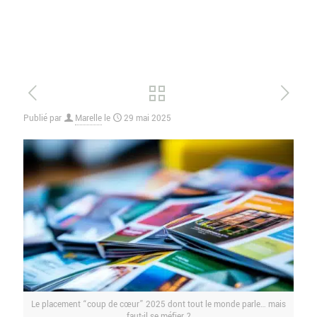
Publié par
Marelle
le
29 mai 2025
Le placement “coup de cœur” 2025 dont tout le monde parle… mais
faut-il se méfier ?