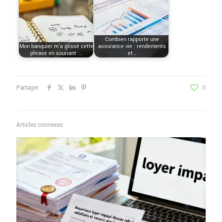
Combien rapporte une
Mon banquier m’a glissé cette
assurance vie : rendements
phrase en souriant :…
et…
Partager
0
Articles connexes