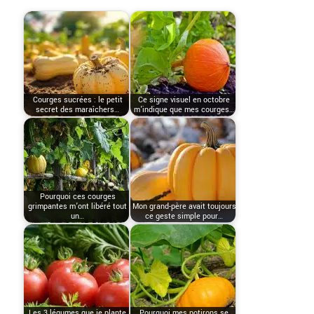
Courges sucrées : le petit
Ce signe visuel en octobre
secret des maraîchers…
m’indique que mes courges…
Pourquoi ces courges
grimpantes m’ont libéré tout
Mon grand-père avait toujours
un…
ce geste simple pour…
Les 3 légumes que je plante
Pourquoi mes potirons se