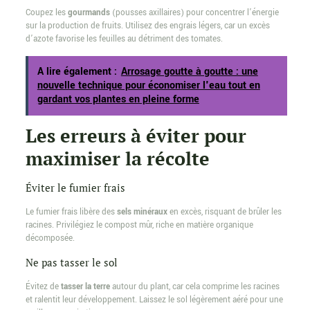
Coupez les
gourmands
(pousses axillaires) pour concentrer l’énergie
sur la production de fruits. Utilisez des engrais légers, car un excès
d’azote favorise les feuilles au détriment des tomates.
A lire également :
Arrosage goutte à goutte : une
nouvelle technique pour économiser l'eau tout en
gardant vos plantes en pleine forme
Les erreurs à éviter pour
maximiser la récolte
Éviter le fumier frais
Le fumier frais libère des
sels minéraux
en excès, risquant de brûler les
racines. Privilégiez le compost mûr, riche en matière organique
décomposée.
Ne pas tasser le sol
Évitez de
tasser la terre
autour du plant, car cela comprime les racines
et ralentit leur développement. Laissez le sol légèrement aéré pour une