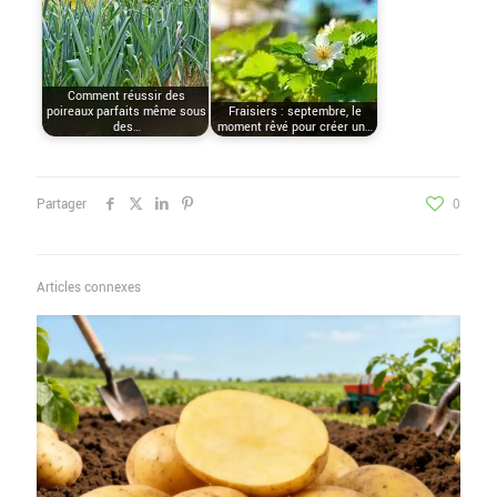
Comment réussir des
poireaux parfaits même sous
Fraisiers : septembre, le
des…
moment rêvé pour créer un…
Partager
0
Articles connexes