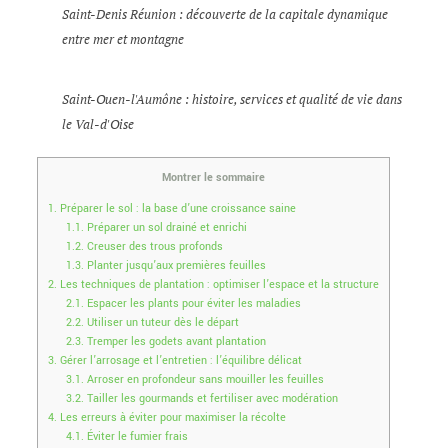
Saint-Denis Réunion : découverte de la capitale dynamique
entre mer et montagne
Saint-Ouen-l'Aumône : histoire, services et qualité de vie dans
le Val-d'Oise
Montrer le sommaire
1.
Préparer le sol : la base d’une croissance saine
1.1.
Préparer un sol drainé et enrichi
1.2.
Creuser des trous profonds
1.3.
Planter jusqu’aux premières feuilles
2.
Les techniques de plantation : optimiser l’espace et la structure
2.1.
Espacer les plants pour éviter les maladies
2.2.
Utiliser un tuteur dès le départ
2.3.
Tremper les godets avant plantation
3.
Gérer l’arrosage et l’entretien : l’équilibre délicat
3.1.
Arroser en profondeur sans mouiller les feuilles
3.2.
Tailler les gourmands et fertiliser avec modération
4.
Les erreurs à éviter pour maximiser la récolte
4.1.
Éviter le fumier frais