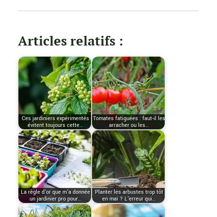
Articles relatifs :
Ces jardiniers expérimentés
Tomates fatiguées : faut-il les
évitent toujours cette…
arracher ou les…
La règle d’or que m’a donnée
Planter les arbustes trop tôt
un jardinier pro pour…
en mai ? L’erreur qui…