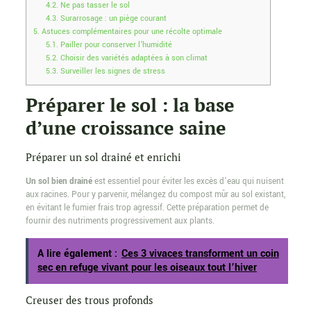
4.2.
Ne pas tasser le sol
4.3.
Surarrosage : un piège courant
5.
Astuces complémentaires pour une récolte optimale
5.1.
Pailler pour conserver l’humidité
5.2.
Choisir des variétés adaptées à son climat
5.3.
Surveiller les signes de stress
Préparer le sol : la base
d’une croissance saine
Préparer un sol drainé et enrichi
Un sol bien drainé
est essentiel pour éviter les excès d’eau qui nuisent
aux racines. Pour y parvenir, mélangez du compost mûr au sol existant,
en évitant le fumier frais trop agressif. Cette préparation permet de
fournir des nutriments progressivement aux plants.
A lire également :
Ces 3 vivaces transforment un coin
sec en refuge vivant pour les oiseaux tout l’hiver
Creuser des trous profonds