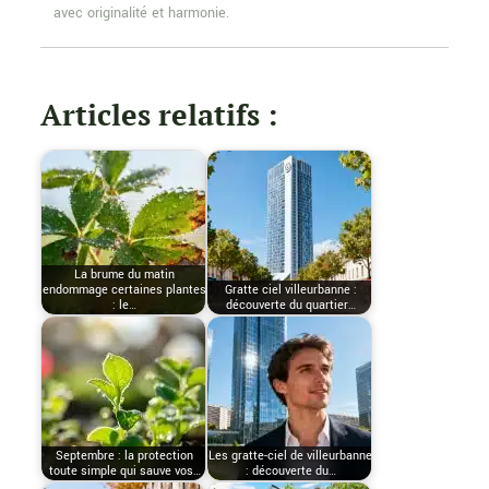
avec originalité et harmonie.
Articles relatifs :
La brume du matin
endommage certaines plantes
Gratte ciel villeurbanne :
: le…
découverte du quartier…
Septembre : la protection
Les gratte-ciel de villeurbanne
toute simple qui sauve vos…
: découverte du…