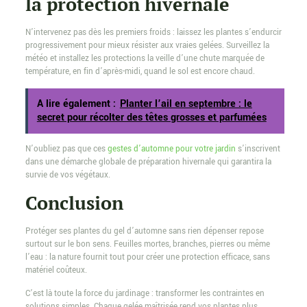
la protection hivernale
N’intervenez pas dès les premiers froids : laissez les plantes s’endurcir
progressivement pour mieux résister aux vraies gelées. Surveillez la
météo et installez les protections la veille d’une chute marquée de
température, en fin d’après-midi, quand le sol est encore chaud.
A lire également :
Planter l’ail en septembre : le
secret pour récolter des têtes grosses et parfumées
N’oubliez pas que ces
gestes d’automne pour votre jardin
s’inscrivent
dans une démarche globale de préparation hivernale qui garantira la
survie de vos végétaux.
Conclusion
Protéger ses plantes du gel d’automne sans rien dépenser repose
surtout sur le bon sens. Feuilles mortes, branches, pierres ou même
l’eau : la nature fournit tout pour créer une protection efficace, sans
matériel coûteux.
C’est là toute la force du jardinage : transformer les contraintes en
solutions simples. Chaque gelée maîtrisée rend vos plantes plus