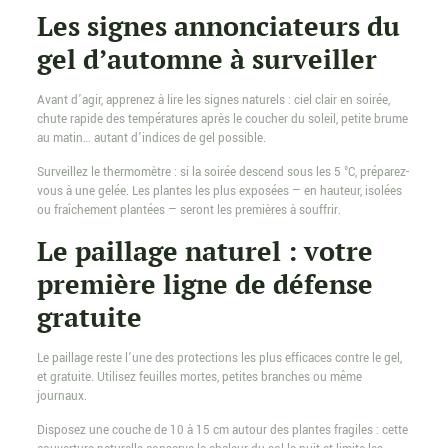
Les signes annonciateurs du
gel d’automne à surveiller
Avant d’agir, apprenez à lire les signes naturels : ciel clair en soirée,
chute rapide des températures après le coucher du soleil, petite brume
au matin… autant d’indices de gel possible.
Surveillez le thermomètre : si la soirée descend sous les 5 °C, préparez-
vous à une gelée. Les plantes les plus exposées — en hauteur, isolées
ou fraîchement plantées — seront les premières à souffrir.
Le paillage naturel : votre
première ligne de défense
gratuite
Le paillage reste l’une des protections les plus efficaces contre le gel,
et gratuite. Utilisez feuilles mortes, petites branches ou même
journaux.
Disposez une couche de 10 à 15 cm autour des plantes fragiles : cette