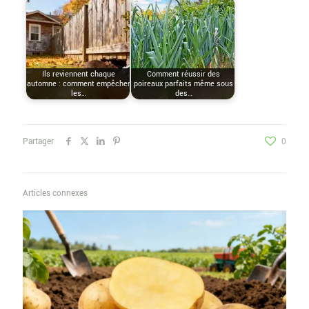
Ils reviennent chaque
Comment réussir des
automne : comment empêcher
poireaux parfaits même sous
les…
des…
Partager
0
Articles connexes