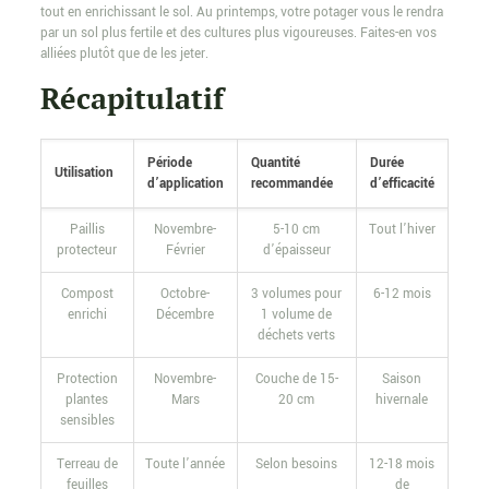
tout en enrichissant le sol. Au printemps, votre potager vous le rendra
par un sol plus fertile et des cultures plus vigoureuses. Faites-en vos
alliées plutôt que de les jeter.
Récapitulatif
Période
Quantité
Durée
Utilisation
d’application
recommandée
d’efficacité
Paillis
Novembre-
5-10 cm
Tout l’hiver
protecteur
Février
d’épaisseur
Compost
Octobre-
3 volumes pour
6-12 mois
enrichi
Décembre
1 volume de
déchets verts
Protection
Novembre-
Couche de 15-
Saison
plantes
Mars
20 cm
hivernale
sensibles
Terreau de
Toute l’année
Selon besoins
12-18 mois
feuilles
de