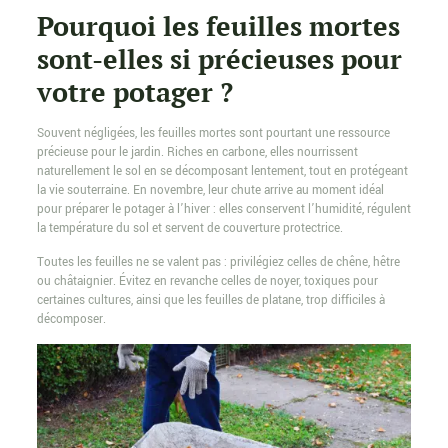
Pourquoi les feuilles mortes
sont-elles si précieuses pour
votre potager ?
Souvent négligées, les feuilles mortes sont pourtant une ressource
précieuse pour le jardin. Riches en carbone, elles nourrissent
naturellement le sol en se décomposant lentement, tout en protégeant
la vie souterraine. En novembre, leur chute arrive au moment idéal
pour préparer le potager à l’hiver : elles conservent l’humidité, régulent
la température du sol et servent de couverture protectrice.
Toutes les feuilles ne se valent pas : privilégiez celles de chêne, hêtre
ou châtaignier. Évitez en revanche celles de noyer, toxiques pour
certaines cultures, ainsi que les feuilles de platane, trop difficiles à
décomposer.