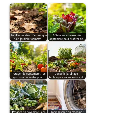
Feuilles mortes : l’erreur que
5 Salades à semer dès
tout jardinier commet…
septembre pour profiter de…
Potager de septembre : les
Conseils jardinage :
gestes à connaître pour…
techniques saisonnières et…
Potager fin novembre : ces
Tapis lavable en machine :