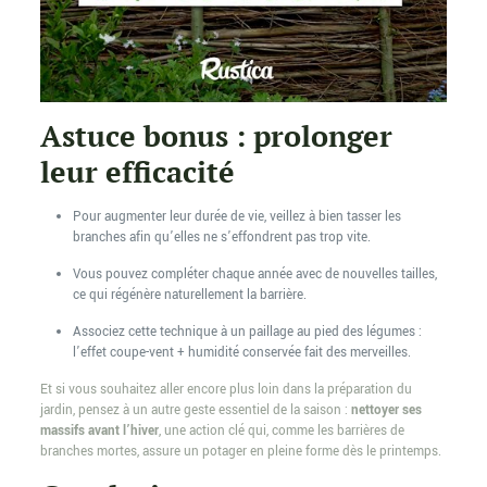
Astuce bonus : prolonger
leur efficacité
Pour augmenter leur durée de vie, veillez à bien tasser les
branches afin qu’elles ne s’effondrent pas trop vite.
Vous pouvez compléter chaque année avec de nouvelles tailles,
ce qui régénère naturellement la barrière.
Associez cette technique à un paillage au pied des légumes :
l’effet coupe-vent + humidité conservée fait des merveilles.
Et si vous souhaitez aller encore plus loin dans la préparation du
jardin, pensez à un autre geste essentiel de la saison :
nettoyer ses
massifs avant l’hiver
, une action clé qui, comme les barrières de
branches mortes, assure un potager en pleine forme dès le printemps.