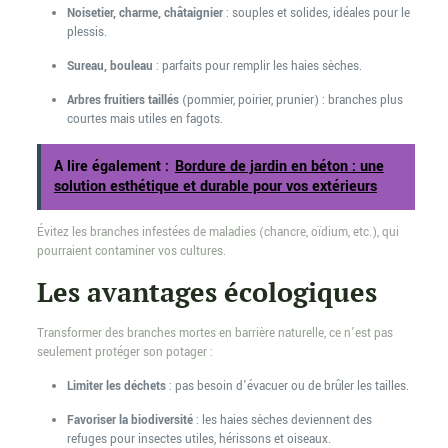
Noisetier, charme, châtaignier
: souples et solides, idéales pour le
plessis.
Sureau, bouleau
: parfaits pour remplir les haies sèches.
Arbres fruitiers taillés
(pommier, poirier, prunier) : branches plus
courtes mais utiles en fagots.
A lire également :
Bordure de jardin en béton : une
solution esthétique et durable pour vos extérieurs
Évitez les branches infestées de maladies (chancre, oïdium, etc.), qui
pourraient contaminer vos cultures.
Les avantages écologiques
Transformer des branches mortes en barrière naturelle, ce n’est pas
seulement protéger son potager :
Limiter les déchets
: pas besoin d’évacuer ou de brûler les tailles.
Favoriser la biodiversité
: les haies sèches deviennent des
refuges pour insectes utiles, hérissons et oiseaux.