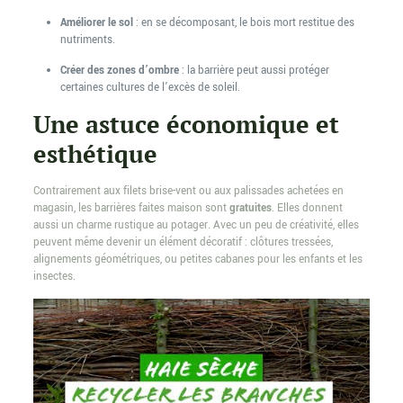
Améliorer le sol
: en se décomposant, le bois mort restitue des
nutriments.
Créer des zones d’ombre
: la barrière peut aussi protéger
certaines cultures de l’excès de soleil.
Une astuce économique et
esthétique
Contrairement aux filets brise-vent ou aux palissades achetées en
magasin, les barrières faites maison sont
gratuites
. Elles donnent
aussi un charme rustique au potager. Avec un peu de créativité, elles
peuvent même devenir un élément décoratif : clôtures tressées,
alignements géométriques, ou petites cabanes pour les enfants et les
insectes.