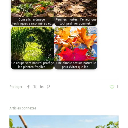
Conseils jardinage :
Feuilles mortes : l’erreur que
techniques saisonnières et…
tout jardinier commet…
Ce coupe-vent naturel protège
Une simple astuce naturelle
les plantes fragiles…
pour éviter que les…
Partager
1
Articles connexes