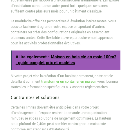
substantielles par rapport à une construction traditionnelle. La rapidité
d’installation constitue un autre point fort : quelques semaines
suffisent contre plusieurs mois pour un bâtiment classique.
La modularité offre des perspectives d’évolution intéressantes. Vous
pouvez facilement agrandir votre espace en ajoutant d’autres
containers ou créer des configurations originales en assemblant
plusieurs unités. Cette flexibilité s’avère particulièrement appréciée
pour les activités professionnelles évolutives.
A lire également :
Maison en bois clé en main 100m2
: guide complet prix et modèles
Si votre projet vise la création d’un habitat permanent, notre article
détaillant comment
transformer un container en maison
vous fournira
toutes les informations spécifiques aux aspects réglementaires.
Contraintes et solutions
Certaines limites doivent être anticipées dans votre projet
d’aménagement. L’espace restreint demande une organisation
minutieuse et des solutions de rangement optimisées. La hauteur
sous plafond de 2,40m peut sembler contraignante mais reste
conforme aux standards d’habitabilité.