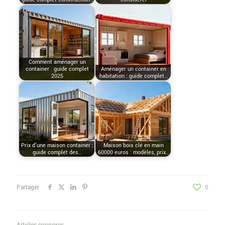
Comment aménager un
container : guide complet
Aménager un container en
2025
habitation : guide complet…
Prix d'une maison container :
Maison bois clé en main
guide complet des…
60000 euros : modèles, prix…
Partager
0