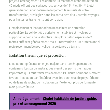
projet d’aménagement. Les conteneurs maritimes standard de 20 ou
40 pieds offrent des surfaces respectives de 15m² et 30m². L’état
général du container détermine largement la réussite de votre
transformation, privilégiez donc les containers dits « premier voyage »
pour limiter les traitements anticorrosion.
L’emplacement et les fondations nécessitent une attention
particulière. Le sol doit être parfaitement stabilisé et nivelé pour
supporter le poids de la structure. Des plots béton espacés de 2
mètres suffisent généralement, mais l’intervention d’un professionnel
reste recommandée pour valider la portance du terrain.
Isolation thermique et protection
L’isolation représente un enjeu majeur dans l’aménagement des
containers. Les parois métalliques créent des ponts thermiques
importants qu’il faut traiter efficacement. Plusieurs solutions s’offrent
à vous : l’isolation par l’intérieur avec des panneaux de polyuréthane
ou de laine de roche, ou l’isolation par l’extérieur plus performante
mais plus coûteuse.
A lire également :
Chalet habitable de jardin : guide,
prix et aménagement 2025