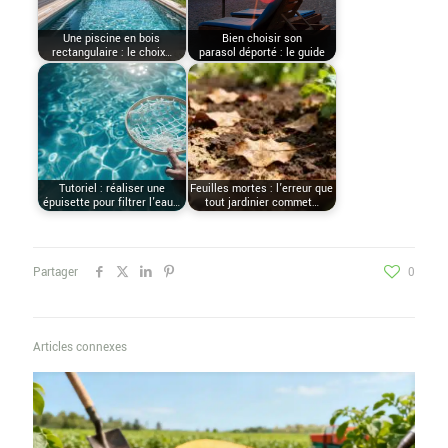
Une piscine en bois
Bien choisir son
rectangulaire : le choix…
parasol déporté : le guide
Tutoriel : réaliser une
Feuilles mortes : l’erreur que
épuisette pour filtrer l'eau…
tout jardinier commet…
Partager
0
Articles connexes