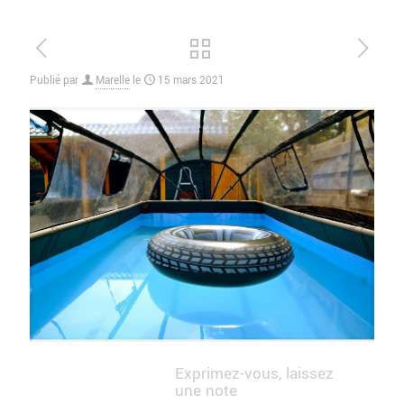
Publié par
Marelle
le
15 mars 2021
Exprimez-vous, laissez
une note