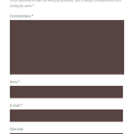
Votre adresse e-mail ne sera pas publiée.
Les champs obligatoires sont
indiqués avec
*
Commentaire
*
Nom
*
E-mail
*
Site web