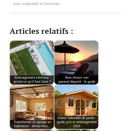
avec originalité et harmonie.
Articles relatifs :
Aménagement extérieur :
Bien choisir son
qu’est-ce qu’il faut faire ?
parasol déporté : le guide
Chalet habitable de jardin :
Transformer un garage en
guide, prix et aménagement
habitation : démarches,…
2025