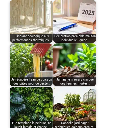
L'isolant écologique aux
Déclaration préalable maison
performances thermiques…
individuelle : guide…
Je récupère l’eau de cuisson
Jamais je n’aurais cru que
des pâtes pour ce geste…
ces feuilles mortes…
Elle remplace la pelouse, ne
Conseils jardinage :
jaunit jamais et étonne…
techniques saisonnières et…