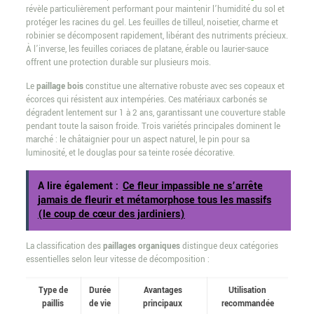
révèle particulièrement performant pour maintenir l’humidité du sol et
protéger les racines du gel. Les feuilles de tilleul, noisetier, charme et
robinier se décomposent rapidement, libérant des nutriments précieux.
À l’inverse, les feuilles coriaces de platane, érable ou laurier-sauce
offrent une protection durable sur plusieurs mois.
Le
paillage bois
constitue une alternative robuste avec ses copeaux et
écorces qui résistent aux intempéries. Ces matériaux carbonés se
dégradent lentement sur 1 à 2 ans, garantissant une couverture stable
pendant toute la saison froide. Trois variétés principales dominent le
marché : le châtaignier pour un aspect naturel, le pin pour sa
luminosité, et le douglas pour sa teinte rosée décorative.
A lire également :
Ce fleur impassible ne s’arrête
jamais de fleurir et métamorphose tous les massifs
(le coup de cœur des jardiniers)
La classification des
paillages organiques
distingue deux catégories
essentielles selon leur vitesse de décomposition :
Type de
Durée
Avantages
Utilisation
paillis
de vie
principaux
recommandée