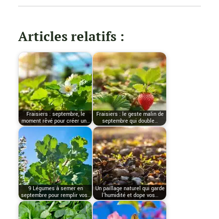
Articles relatifs :
Fraisiers : septembre, le
Fraisiers : le geste malin de
moment rêvé pour créer un…
septembre qui double…
9 Légumes à semer en
Un paillage naturel qui garde
septembre pour remplir vos…
l’humidité et dope vos…