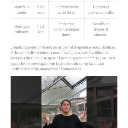
Matériaux
2 à 6
Enrichissement
Potager et
azotés
mois
rapide du sol
plantes annuelles
Protection
Massifs de
Matériaux
1 à 2
continue longue
vivaces et
carbonés
ans
durée
arbustes
L’équilibrage des différents paillis permet d’optimiser leurs bénéfices.
Mélanger feuilles tendres et matériaux ligneux évite l’acidification
excessive du sol tout en garantissant un apport nutritif régulier. Cette
approche préserve également la structure du sol en favorisant
l’activité des micro-organismes décomposeurs.