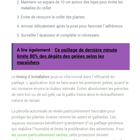
Maintenir un espace de 10 cm autour des tiges pour éviter les
maladies du collet
Éviter de recouvrir le collet des plantes
Arroser délicatement après la pose pour favoriser l’adhérence
Surveiller l’épaisseur et compléter si nécessaire
A lire également :
Ce paillage de dernière minute
limite 80% des dégâts des gelées selon les
maraîchers
Le
timing d’installation
joue un rôle crucial dans l’efficacité du
paillage. L’application doit se faire avant les premières gelées, quand le
sol conserve encore la chaleur estivale. Évitez absolument les périodes
de vent fort ou de sol gelé, car le paillis freine alors le réchauffement
naturel du terrain.
La période automnale se révèle particulièrement favorable pour
protéger les plantes vivaces comme les asters et gaillardes. Ces
espèces résistantes
bénéficient grandement d’un paillage généreux
qui stabilise l’humidité et limite la prolifération des adventices. Pour
les zones particulièrement sèches
, cette protection devient