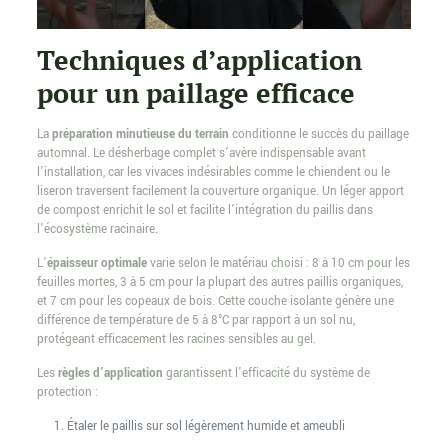
Techniques d’application
pour un paillage efficace
La
préparation minutieuse du terrain
conditionne le succès du paillage
automnal. Le désherbage complet s’avère indispensable avant
l’installation, car les vivaces indésirables comme le chiendent ou le
liseron traversent facilement la couverture organique. Un léger apport
de compost enrichit le sol et facilite l’intégration du paillis dans
l’écosystème racinaire.
L’
épaisseur optimale
varie selon le matériau choisi : 8 à 10 cm pour les
feuilles mortes, 3 à 5 cm pour la plupart des autres paillis organiques,
et 7 cm pour les copeaux de bois. Cette couche isolante génère une
différence de température de 5 à 8°C par rapport à un sol nu,
protégeant efficacement les racines sensibles au gel.
Les
règles d’application
garantissent l’efficacité du système de
protection :
Étaler le paillis sur sol légèrement humide et ameubli