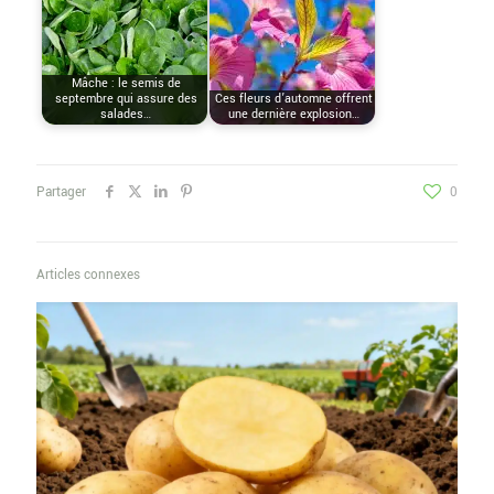
Mâche : le semis de
septembre qui assure des
Ces fleurs d’automne offrent
salades…
une dernière explosion…
Partager
0
Articles connexes