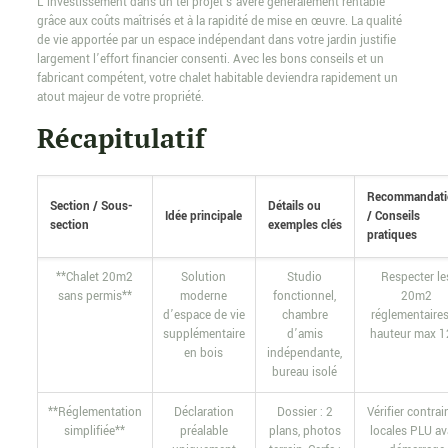
L’investissement dans un tel projet s’avère généralement rentable
grâce aux coûts maîtrisés et à la rapidité de mise en œuvre. La qualité
de vie apportée par un espace indépendant dans votre jardin justifie
largement l’effort financier consenti. Avec les bons conseils et un
fabricant compétent, votre chalet habitable deviendra rapidement un
atout majeur de votre propriété.
Récapitulatif
Recommandati
Section / Sous-
Détails ou
Idée principale
/ Conseils
section
exemples clés
pratiques
**Chalet 20m2
Solution
Studio
Respecter le
sans permis**
moderne
fonctionnel,
20m2
d’espace de vie
chambre
réglementaires
supplémentaire
d’amis
hauteur max 
en bois
indépendante,
bureau isolé
**Réglementation
Déclaration
Dossier : 2
Vérifier contrai
simplifiée**
préalable
plans, photos
locales PLU av