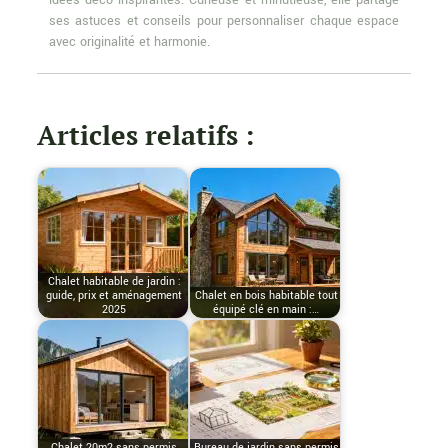
idées déco inspirantes. Curieuse et minutieuse, elle partage
ses astuces et conseils pour personnaliser chaque espace
avec originalité et harmonie.
Articles relatifs :
Chalet habitable de jardin :
guide, prix et aménagement
Chalet en bois habitable tout
2025
équipé clé en main :…
Chalet 20m2 sans permis
Bureau de jardin sans permis