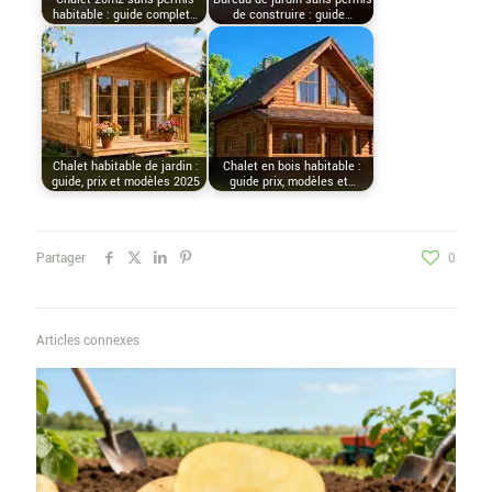
habitable : guide complet…
de construire : guide…
Chalet habitable de jardin :
Chalet en bois habitable :
guide, prix et modèles 2025
guide prix, modèles et…
Partager
0
Articles connexes