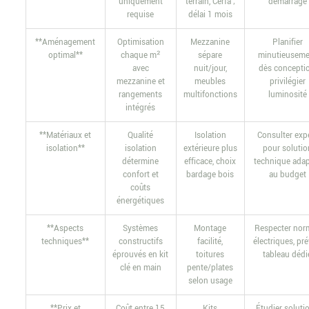
uniquement
terrain, Cerfa ;
démarrage
requise
délai 1 mois
**Aménagement
Optimisation
Mezzanine
Planifier
optimal**
chaque m²
sépare
minutieuseme
avec
nuit/jour,
dès conceptio
mezzanine et
meubles
privilégier
rangements
multifonctions
luminosité
intégrés
**Matériaux et
Qualité
Isolation
Consulter exp
isolation**
isolation
extérieure plus
pour solutio
détermine
efficace, choix
technique ada
confort et
bardage bois
au budget
coûts
énergétiques
**Aspects
Systèmes
Montage
Respecter nor
techniques**
constructifs
facilité,
électriques, pré
éprouvés en kit
toitures
tableau dédi
clé en main
pente/plates
selon usage
**Prix et
Coût entre 15
Kits
Étudier soluti