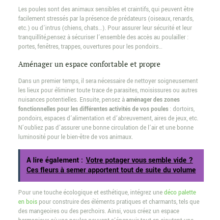
Les poules sont des animaux sensibles et craintifs, qui peuvent être
facilement stressés par la présence de prédateurs (oiseaux, renards,
etc.) ou d’intrus (chiens, chats…). Pour assurer leur sécurité et leur
tranquillité,pensez à sécuriser l’ensemble des accès au poulailler :
portes, fenêtres, trappes, ouvertures pour les pondoirs…
Aménager un espace confortable et propre
Dans un premier temps, il sera nécessaire de nettoyer soigneusement
les lieux pour éliminer toute trace de parasites, moisissures ou autres
nuisances potentielles. Ensuite, pensez à
aménager des zones
fonctionnelles pour les différentes activités de vos poules
: dortoirs,
pondoirs, espaces d’alimentation et d’abreuvement, aires de jeux, etc.
N’oubliez pas d’assurer une bonne circulation de l’air et une bonne
luminosité pour le bien-être de vos animaux.
A lire également :
Votre potager vous semble vide ?
Ces fleurs à semer apportent tout de suite du volume
Pour une touche écologique et esthétique, intégrez une
déco palette
en bois
pour construire des éléments pratiques et charmants, tels que
des mangeoires ou des perchoirs. Ainsi, vous créez un espace