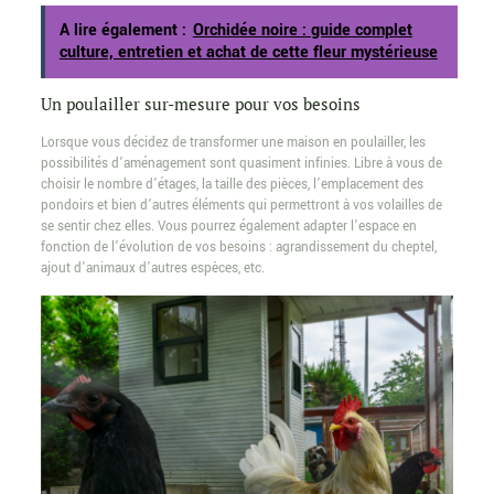
A lire également :
Orchidée noire : guide complet
culture, entretien et achat de cette fleur mystérieuse
Un poulailler sur-mesure pour vos besoins
Lorsque vous décidez de transformer une maison en poulailler, les
possibilités d’aménagement sont quasiment infinies. Libre à vous de
choisir le nombre d’étages, la taille des pièces, l’emplacement des
pondoirs et bien d’autres éléments qui permettront à vos volailles de
se sentir chez elles. Vous pourrez également adapter l’espace en
fonction de l’évolution de vos besoins : agrandissement du cheptel,
ajout d’animaux d’autres espèces, etc.