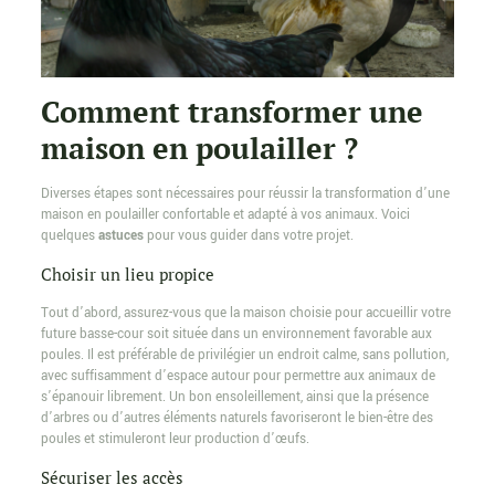
Comment transformer une
maison en poulailler ?
Diverses étapes sont nécessaires pour réussir la transformation d’une
maison en poulailler confortable et adapté à vos animaux. Voici
quelques
astuces
pour vous guider dans votre projet.
Choisir un lieu propice
Tout d’abord, assurez-vous que la maison choisie pour accueillir votre
future basse-cour soit située dans un environnement favorable aux
poules. Il est préférable de privilégier un endroit calme, sans pollution,
avec suffisamment d’espace autour pour permettre aux animaux de
s’épanouir librement. Un bon ensoleillement, ainsi que la présence
d’arbres ou d’autres éléments naturels favoriseront le bien-être des
poules et stimuleront leur production d’œufs.
Sécuriser les accès