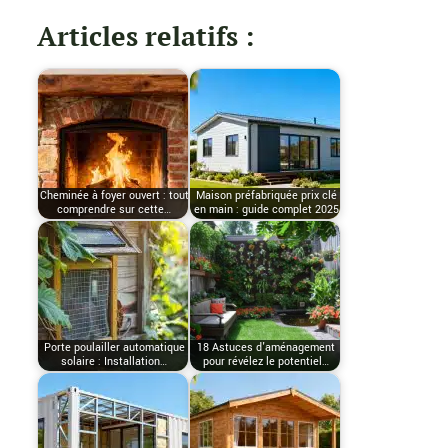
Articles relatifs :
Cheminée à foyer ouvert : tout
Maison préfabriquée prix clé
comprendre sur cette…
en main : guide complet 2025
Porte poulailler automatique
18 Astuces d'aménagement
solaire : Installation…
pour révélez le potentiel…