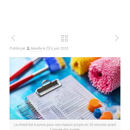
Publié par
Marelle
le
6 juin 2025
La check-list à suivre pour une maison propre en 30 minutes avant
l’arrivée des invités