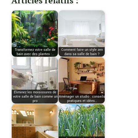
Articles relatifs :
Transformez votre salle de
Comment faire un style zen
bain avec des plantes :…
dans sa salle de bain ?
Éliminez les moisissures de
votre salle de bain comme un
Aménager un studio : conseils
pro
pratiques et idées…