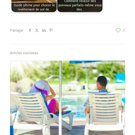
Comment réussir des
Guide ultime pour choisir le
poireaux parfaits même sous
revêtement de sol de…
des…
Partager
0
Articles connexes