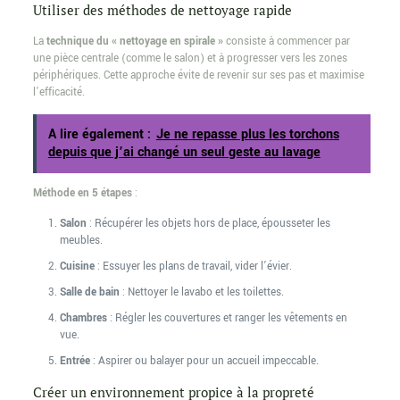
Utiliser des méthodes de nettoyage rapide
La
technique du « nettoyage en spirale »
consiste à commencer par
une pièce centrale (comme le salon) et à progresser vers les zones
périphériques. Cette approche évite de revenir sur ses pas et maximise
l’efficacité.
A lire également :
Je ne repasse plus les torchons
depuis que j’ai changé un seul geste au lavage
Méthode en 5 étapes
:
Salon
: Récupérer les objets hors de place, épousseter les
meubles.
Cuisine
: Essuyer les plans de travail, vider l’évier.
Salle de bain
: Nettoyer le lavabo et les toilettes.
Chambres
: Régler les couvertures et ranger les vêtements en
vue.
Entrée
: Aspirer ou balayer pour un accueil impeccable.
Créer un environnement propice à la propreté