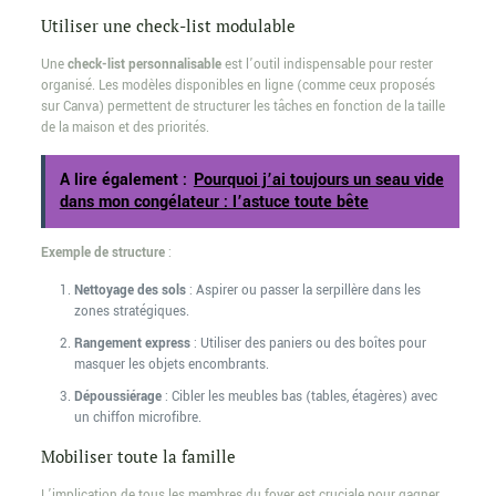
Utiliser une check-list modulable
Une
check-list personnalisable
est l’outil indispensable pour rester
organisé. Les modèles disponibles en ligne (comme ceux proposés
sur Canva) permettent de structurer les tâches en fonction de la taille
de la maison et des priorités.
A lire également :
Pourquoi j’ai toujours un seau vide
dans mon congélateur : l’astuce toute bête
Exemple de structure
:
Nettoyage des sols
: Aspirer ou passer la serpillère dans les
zones stratégiques.
Rangement express
: Utiliser des paniers ou des boîtes pour
masquer les objets encombrants.
Dépoussiérage
: Cibler les meubles bas (tables, étagères) avec
un chiffon microfibre.
Mobiliser toute la famille
L’implication de tous les membres du foyer est cruciale pour gagner