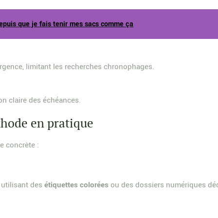
epuis que je fais tenir mes sacs comme ça
rgence, limitant les recherches chronophages.
on claire des échéances.
hode en pratique
te concrète :
utilisant des
étiquettes colorées
ou des dossiers numériques déd
i