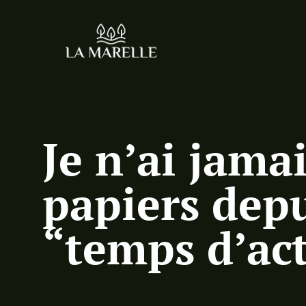
Je n’ai jama
papiers depu
“temps d’ac