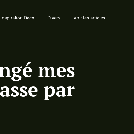
Inspiration Déco
Divers
Voir les articles
rangé mes
lasse par