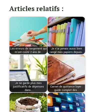
Articles relatifs :
Les erreurs de rangement qui
Je n’ai jamais aussi bien
m’ont coûté 2 ans de…
rangé mes papiers depuis…
Je ne garde plus mes
justificatifs de dépenses
Carnet de quittance loyer :
dans…
guide complet des…