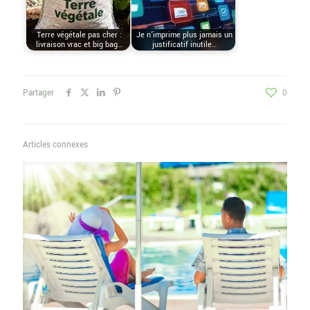
Terre végétale pas cher :
Je n’imprime plus jamais un
livraison vrac et big bag…
justificatif inutile…
Partager
0
Articles connexes