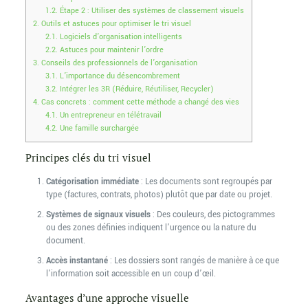
1.2.
Étape 2 : Utiliser des systèmes de classement visuels
2.
Outils et astuces pour optimiser le tri visuel
2.1.
Logiciels d’organisation intelligents
2.2.
Astuces pour maintenir l’ordre
3.
Conseils des professionnels de l’organisation
3.1.
L’importance du désencombrement
3.2.
Intégrer les 3R (Réduire, Réutiliser, Recycler)
4.
Cas concrets : comment cette méthode a changé des vies
4.1.
Un entrepreneur en télétravail
4.2.
Une famille surchargée
Principes clés du tri visuel
Catégorisation immédiate
: Les documents sont regroupés par
type (factures, contrats, photos) plutôt que par date ou projet.
Systèmes de signaux visuels
: Des couleurs, des pictogrammes
ou des zones définies indiquent l’urgence ou la nature du
document.
Accès instantané
: Les dossiers sont rangés de manière à ce que
l’information soit accessible en un coup d’œil.
Avantages d’une approche visuelle