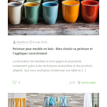
Marelle
le
8 mai 2025
Peinture pour meuble en bois : Bien choisir sa peinture et
l’appliquer correctement
La rénovation de meubles en bois gagne en popularité,
notamment grâce à des techniques accessibles et des produits
adaptés. Que vous souhaitiez moderniser une table en
[…]
0
0
Lire la suite