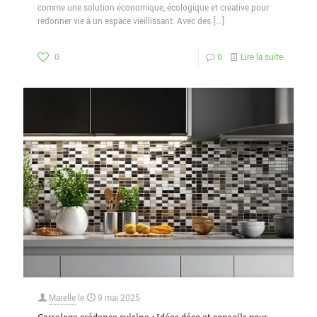
comme une solution économique, écologique et créative pour
redonner vie à un espace vieillissant. Avec des
[…]
0
0
Lire la suite
Marelle
le
9 mai 2025