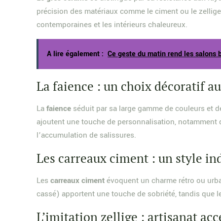
précision des matériaux comme le ciment ou le zellige,
contemporaines et les intérieurs chaleureux.
A lire également :
Ce geste du matin rend les salons 
La faience : un choix décoratif a
La
faience
séduit par sa large gamme de couleurs et de
ajoutent une touche de personnalisation, notamment da
l’accumulation de salissures.
Les carreaux ciment : un style in
Les
carreaux ciment
évoquent un charme rétro ou urbain,
cassé) apportent une touche de sobriété, tandis que l
L’imitation zellige : artisanat acc