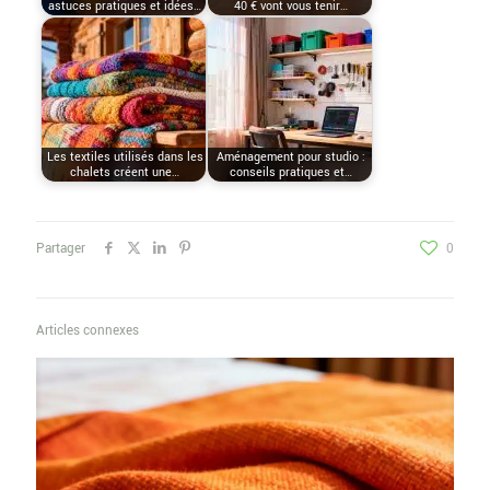
astuces pratiques et idées…
40 € vont vous tenir…
Les textiles utilisés dans les
Aménagement pour studio :
chalets créent une…
conseils pratiques et…
Partager
0
Articles connexes