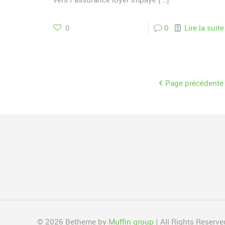
vers l’assurance loyer impayé
[…]
0
0
Lire la suite
Page précédente
© 2026 Betheme by
Muffin group
| All Rights Reserv