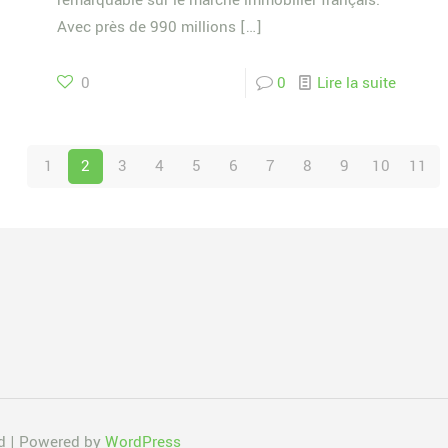
remarquable sur le marché immobilier français.
Avec près de 990 millions
[…]
0
0
Lire la suite
1
2
3
4
5
6
7
8
9
10
11
ed | Powered by
WordPress