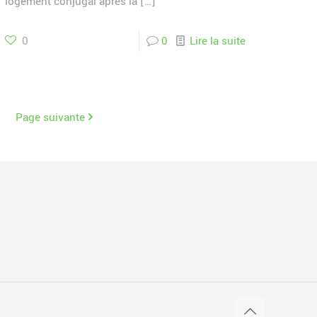
logement conjugal après la
[…]
0
0
Lire la suite
Page suivante