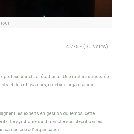
 tout
4.7/5 - (36 votes)
 professionnels et étudiants. Une routine structurée,
erts et des utilisateurs, combine organisation
ignent les experts en gestion du temps, cette
nts. Le syndrome du dimanche soir, décrit par les
uissance face à l’organisation.