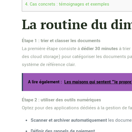
4.
Cas concrets : témoignages et exemples
La routine du dim
Étape 1 : trier et classer les documents
La première étape consiste à
dédier 30 minutes
à trie
des cloud storage) pour catégoriser les documents par
système de référence clair.
A lire également :
Les maisons qui sentent "le propre"
Étape 2 : utiliser des outils numériques
Optez pour des applications dédiées à la gestion de 
Scanner et archiver automatiquement
les docume
Définir des rappels de paiement