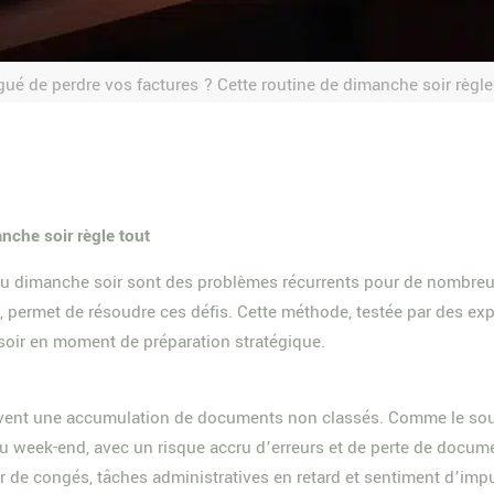
gué de perdre vos factures ? Cette routine de dimanche soir règle
nche soir règle tout
 du dimanche soir sont des problèmes récurrents pour de nombreux
 permet de résoudre ces défis. Cette méthode, testée par des exp
soir en moment de préparation stratégique.
souvent une accumulation de documents non classés. Comme le soul
u week-end, avec un risque accru d’erreurs et de perte de docume
our de congés, tâches administratives en retard et sentiment d’imp