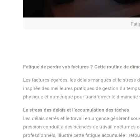
Fati
Fatigué de perdre vos factures ? Cette routine de dima
Les factures égarées, les délais manqués et le stress
inspirée des meilleures pratiques de gestion du temps,
physique et numérique pour transformer le dimanche 
Le stress des délais et l’accumulation des tâches
Les délais serrés et le travail en urgence génèrent 
pression conduit à des séances de travail nocturnes o
professionnels, illustre cette fatigue accumulée : ret