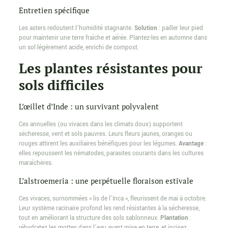
Entretien spécifique
Les asters redoutent l’humidité stagnante.
Solution
: pailler leur pied
pour maintenir une terre fraîche et aérée. Plantez-les en automne dans
un sol légèrement acide, enrichi de compost.
Les plantes résistantes pour
sols difficiles
L’œillet d’Inde : un survivant polyvalent
Ces annuelles (ou vivaces dans les climats doux) supportent
sécheresse, vent et sols pauvres. Leurs fleurs jaunes, oranges ou
rouges attirent les auxiliaires bénéfiques pour les légumes.
Avantage
:
elles repoussent les nématodes, parasites courants dans les cultures
maraîchères.
L’alstroemeria : une perpétuelle floraison estivale
Ces vivaces, surnommées « lis de l’Inca », fleurissent de mai à octobre.
Leur système racinaire profond les rend résistantes à la sécheresse,
tout en améliorant la structure des sols sablonneux.
Plantation
:
réhydratez les mottes dans l’eau avant mise en terre, et incisez