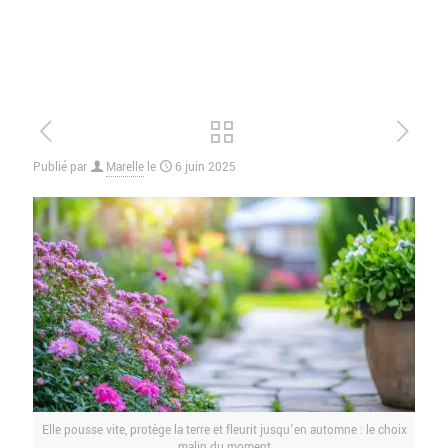
Publié par
Marelle
le
6 juin 2025
Elle pousse vite, protège la terre et fleurit jusqu’en automne : le choix
malin du moment