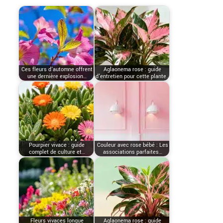
Ces fleurs d’automne offrent
Aglaonema rose : guide
une dernière explosion…
d'entretien pour cette plante…
Pourpier vivace : guide
Couleur avec rose bébé : Les
complet de culture et…
associations parfaites…
Fleurs vivaces longue
Aglaonema rose : guide