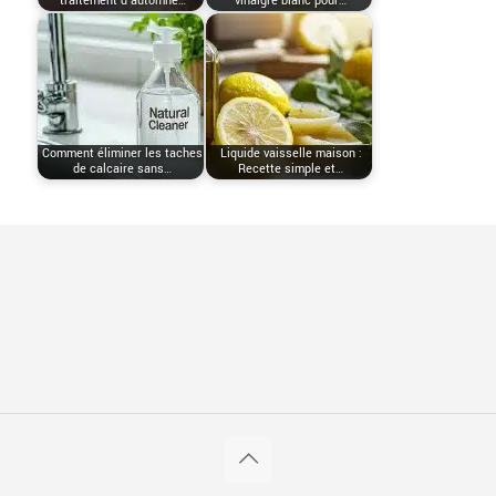
traitement d’automne…
vinaigre blanc pour…
Comment éliminer les taches
Liquide vaisselle maison :
de calcaire sans…
Recette simple et…