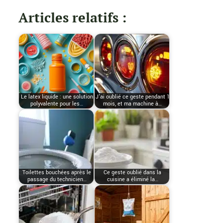
Articles relatifs :
Le latex liquide : une solution
J’ai oublié ce geste pendant 1
polyvalente pour les…
mois, et ma machine à…
Toilettes bouchées après le
Ce geste oublié dans la
passage du technicien…
cuisine a éliminé la…