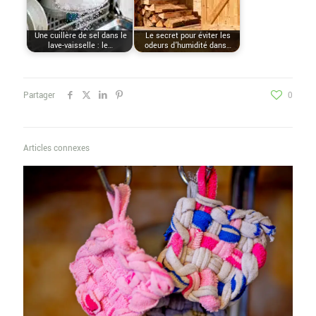
Une cuillère de sel dans le
Le secret pour éviter les
lave-vaisselle : le…
odeurs d’humidité dans…
Partager
0
Articles connexes