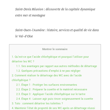
Saint-Denis Réunion : découverte de la capitale dynamique
entre mer et montagne
Saint-Ouen-l'Aumône : histoire, services et qualité de vie dans
le Val-d'Oise
Montrer le sommaire
1.
Qu’est-ce que l’acide chlorhydrique et pourquoi l’utiliser pour
détartrer les WC ?
1.1.
Ses avantages par rapport aux autres méthodes de détartrage
1.2.
Quelques précautions d’emploi à ne pas négliger
2.
Comment réaliser le détartrage des WC avec de l’acide
chlorhydrique ?
2.1.
Étape 1 : Protéger les surfaces environnantes
2.2.
Étape 2 : Préparer la cuvette et le matériel nécessaire
2.3.
Étape 3 : Appliquer l’acide chlorhydrique sur le tartre
2.4.
Étape 4 : Laisser agir puis rincer soigneusement la cuvette
3.
Tuto : comment détartrer les toilettes ?
4.
Maintenir l’état de propreté de ses WC après un détartrage réussi