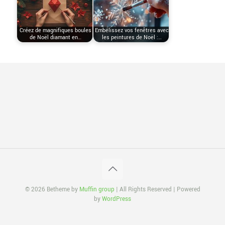
Créez de magnifiques boules
Embélissez vos fenêtres avec
de Noël diamant en…
les peintures de Noël :…
© 2026 Betheme by
Muffin group
| All Rights Reserved | Powered
by
WordPress