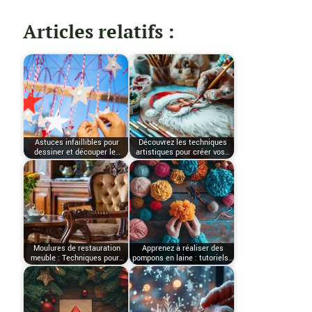
Articles relatifs :
Astuces infaillibles pour
Découvrez les techniques
dessiner et découper le…
artistiques pour créer vos…
Moulures de restauration
Apprenez à réaliser des
meuble : Techniques pour…
pompons en laine : tutoriels…