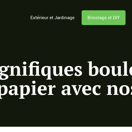
Extérieur et Jardinage
Bricolage et DIY
gnifiques boul
papier avec no