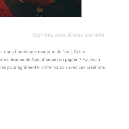
Exprimez-vous, laissez une note
ger dans l’ambiance magique de Noël. Si les
perbes
boules de Noël diamant en papier
? Faciles à
ariés pour agrémenter votre maison avec ces créations