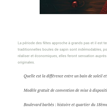
La période des fêtes approche à grands pas et il est 
traditionnelles boules de sapin sont indémodables, p
réaliser et économiques, elles feront sensation auprè
originales.
Quelle est la différence entre un bain de soleil e
Modèle gratuit de convention de mise à dispositi
Boulevard barbès : histoire et quartier du 18èm