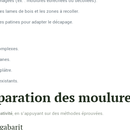
magées (ex. : moulures ébréchées ou décollées).
des lames de bois et les zones à recoller.
des patines pour adapter le décapage.
complexes.
lanes.
plâtre.
existants.
paration des moulur
ativité
, en s’appuyant sur des méthodes éprouvées.
gabarit