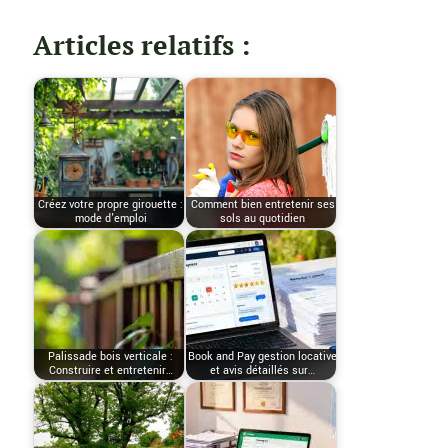
Articles relatifs :
Créez votre propre girouette :
Comment bien entretenir ses
mode d'emploi
sols au quotidien
Palissade bois verticale :
Book and Pay gestion locative
Construire et entretenir…
et avis détaillés sur…