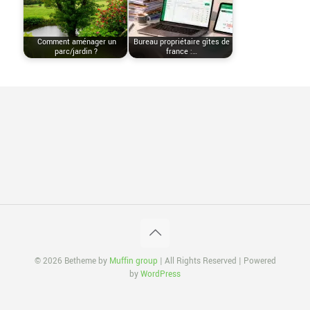
Comment aménager un
Bureau propriétaire gîtes de
parc/jardin ?
france :…
© 2026 Betheme by
Muffin group
| All Rights Reserved | Powered
by
WordPress