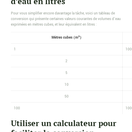
d’eau en litres
Pour vous simplifier encore davantage la tâche, voici un tableau de
conversion qui présente certaines valeurs courantes de volumes d’eau
exprimées en mètres cubes, et leur équivalent en litres :
Mètres cubes (m³)
1
100
2
5
10
50
100
100
Utiliser un calculateur pour