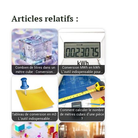
Articles relatifs :
Combien de litres dans un
Conversion MWh en kWh :
mètre cube : Conversion…
L'outil indispensable pour…
Comment calculer le nombre
Tableau de conversion en m3 :
de mètres cubes d'une pièce
L’outil indispensable…
?