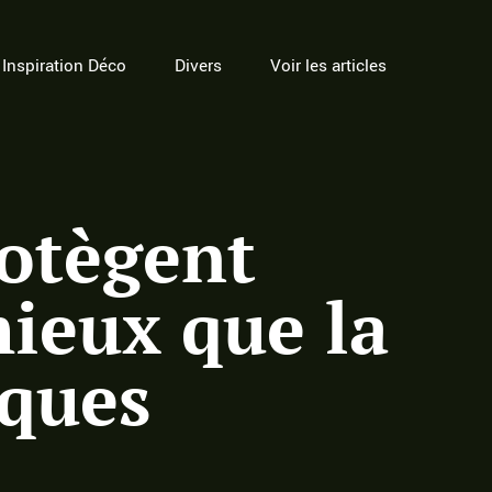
Inspiration Déco
Divers
Voir les articles
rotègent
mieux que la
iques