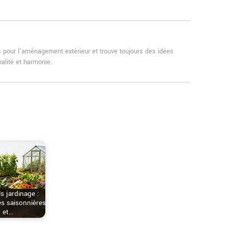
es pour l'aménagement extérieur et trouve toujours des idées
alité et harmonie.
s jardinage :
s saisonnières
et…