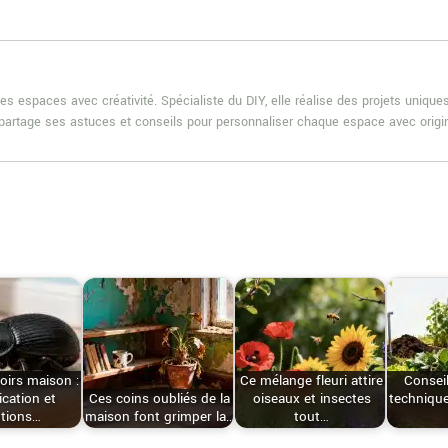
es espaces avec créativité. Spécialiste du DIY, elle réalise des projets uniqu
e partage ses astuces et conseils pour personnaliser chaque espace avec origin
oirs maison :
Ce mélange fleuri attire
Conseil
ication et
Ces coins oubliés de la
oiseaux et insectes
technique
utions…
maison font grimper la…
tout…