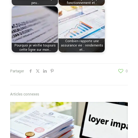
peu…
fonctionnement et…
Combien rapporte une
Pourquoi je vérifie toujours
assurance vie : rendements
cette ligne sur mon…
et…
Partager
0
Articles connexes