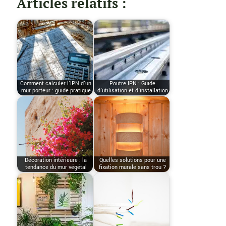
Articles relatifs :
Comment calculer l'IPN d'un
Poutre IPN : Guide
mur porteur : guide pratique
d’utilisation et d’installation
Décoration intérieure : la
Quelles solutions pour une
tendance du mur végétal
fixation murale sans trou ?