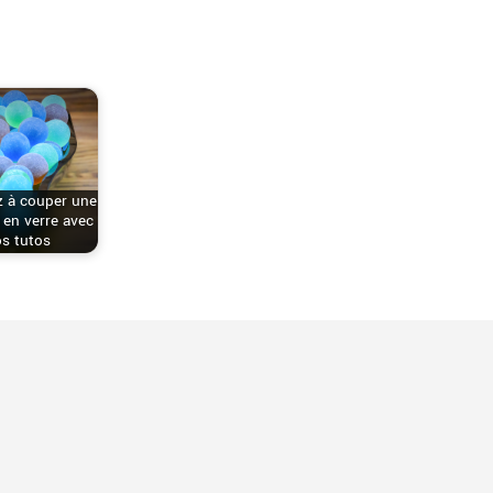
 à couper une
e en verre avec
s tutos