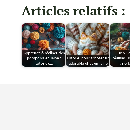
Articles relatifs :
Apprenez à réaliser des
Tuto : 
pompons en laine :
Tutoriel pour tricoter un
réaliser u
tutoriels…
adorable chat en laine
laine 