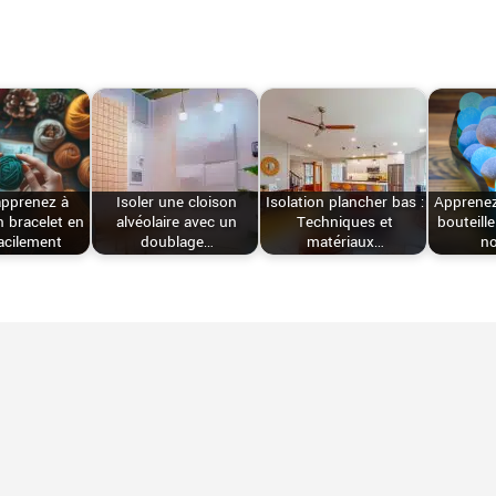
apprenez à
Isoler une cloison
Isolation plancher bas :
Apprenez
n bracelet en
alvéolaire avec un
Techniques et
bouteill
facilement
doublage…
matériaux…
no