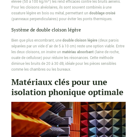
élevée (50 à 100 kg/m³) les rend efficaces contre les bruits aériens.
Pour les cloisons alvéolaires, ils sont souvent combinés à une
ossature légère en bois ou métal, permettant un
doublage croisé
(panneaux perpendiculaires) pour éviter les ponts thermiques.
Système de double cloison légère
Bien que plus encombrant, une
double cloison légère
(deux parois
séparées par un vide d’air de 5 à 10 cm) reste une option viable. Entre
les deux cloisons, on insère un
matériau absorbant
(laine de roche,
ouate de cellulose) pour réduire les résonances. Cette méthode
diminue les bruits de 20 à 30 dB, idéale pour les pièces sensibles
comme les chambres ou les bureaux.
Matériaux clés pour une
isolation phonique optimale