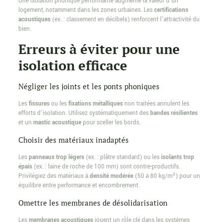
Une isolation phonique performante augmente la valeur d’un
logement, notamment dans les zones urbaines. Les
certifications
acoustiques
(ex. : classement en décibels) renforcent l’attractivité du
bien.
Erreurs à éviter pour une
isolation efficace
Négliger les joints et les ponts phoniques
Les
fissures
ou les
fixations métalliques
non traitées annulent les
efforts d’isolation. Utilisez systématiquement des
bandes résilientes
et un
mastic acoustique
pour sceller les bords.
Choisir des matériaux inadaptés
Les
panneaux trop légers
(ex. : plâtre standard) ou les
isolants trop
épais
(ex. : laine de roche de 100 mm) sont contre-productifs.
Privilégiez des matériaux à
densité modérée
(50 à 80 kg/m³) pour un
équilibre entre performance et encombrement.
Omettre les membranes de désolidarisation
Les
membranes acoustiques
jouent un rôle clé dans les systèmes