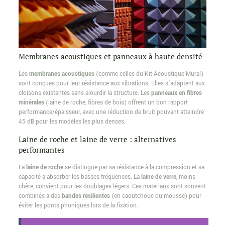
Membranes acoustiques et panneaux à haute densité
Les
membranes acoustiques
(comme celles du Kit Acoustique Mural)
sont conçues pour leur résistance aux vibrations. Elles s’adaptent aux
cloisons existantes sans alourdir la structure. Les
panneaux en fibres
minérales
(laine de roche, fibres de bois) offrent un bon rapport
performance/épaisseur, avec une réduction de bruit pouvant atteindre
45 dB pour les modèles les plus denses.
Laine de roche et laine de verre : alternatives
performantes
La
laine de roche
se distingue par sa résistance à la compression et sa
capacité à absorber les basses fréquences. La
laine de verre
, moins
chère, convient pour les doublages légers. Ces matériaux sont souvent
combinés à des
bandes résilientes
(en caoutchouc ou mousse) pour
éviter les ponts phoniques lors de la fixation.