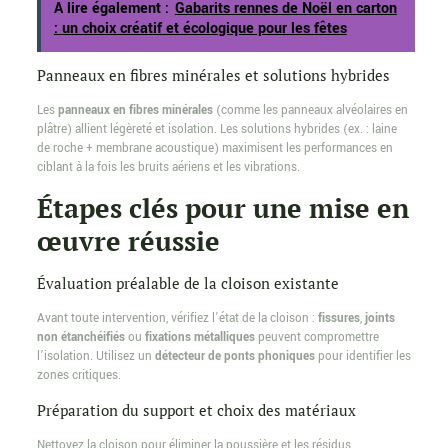
A lire également :
Gabarits rennes de Noël en carton
: un choix créatif et écologique pour les fêtes
Panneaux en fibres minérales et solutions hybrides
Les
panneaux en fibres minérales
(comme les panneaux alvéolaires en
plâtre) allient légèreté et isolation. Les solutions hybrides (ex. : laine
de roche + membrane acoustique) maximisent les performances en
ciblant à la fois les bruits aériens et les vibrations.
Étapes clés pour une mise en
œuvre réussie
Évaluation préalable de la cloison existante
Avant toute intervention, vérifiez l’état de la cloison :
fissures
,
joints
non étanchéifiés
ou
fixations métalliques
peuvent compromettre
l’isolation. Utilisez un
détecteur de ponts phoniques
pour identifier les
zones critiques.
Préparation du support et choix des matériaux
Nettoyez la cloison pour éliminer la poussière et les résidus.