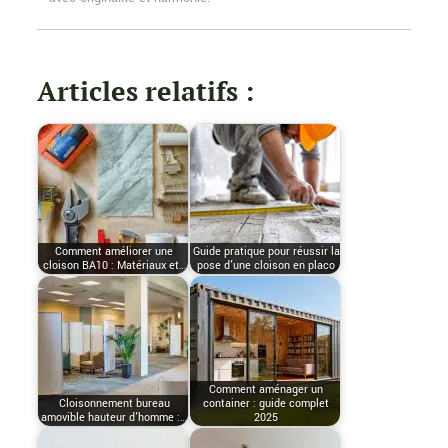
Articles relatifs :
Comment améliorer une
Guide pratique pour réussir la
cloison BA10 : Matériaux et…
pose d'une cloison en placo
Comment aménager un
Cloisonnement bureau
container : guide complet
amovible hauteur d'homme :…
2025