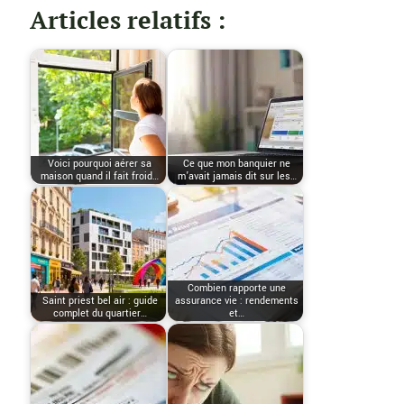
Articles relatifs :
Voici pourquoi aérer sa
Ce que mon banquier ne
maison quand il fait froid…
m’avait jamais dit sur les…
Combien rapporte une
Saint priest bel air : guide
assurance vie : rendements
complet du quartier…
et…