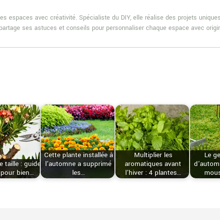
es espaces avec créativité. Spécialiste du DIY, elle réalise des projets uniqu
e partage ses astuces et conseils pour personnaliser chaque espace avec origin
Cette plante installée à
Multiplier les
Le ge
 taille : guide
l’automne a supprimé
aromatiques avant
d’automn
 pour bien…
les…
l’hiver : 4 plantes…
mous