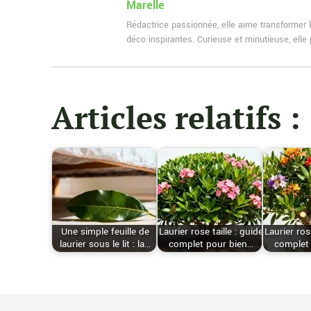
Marelle
Rédactrice passionnée, elle aime transformer l
déco inspirantes. Curieuse et minutieuse, ell
Articles relatifs :
Une simple feuille de
Laurier rose taille : guide
Laurier rose
laurier sous le lit : la…
complet pour bien…
complet