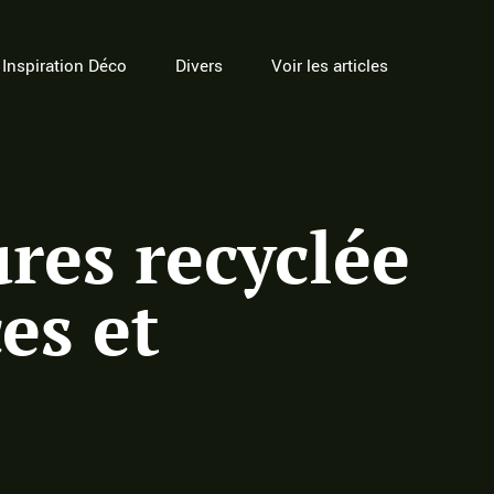
Inspiration Déco
Divers
Voir les articles
res recyclée
es et