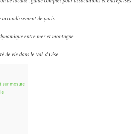
on de locaux : guide complet pour associations et entreprises
e arrondissement de paris
e dynamique entre mer et montagne
té de vie dans le Val-d'Oise
t sur mesure
le