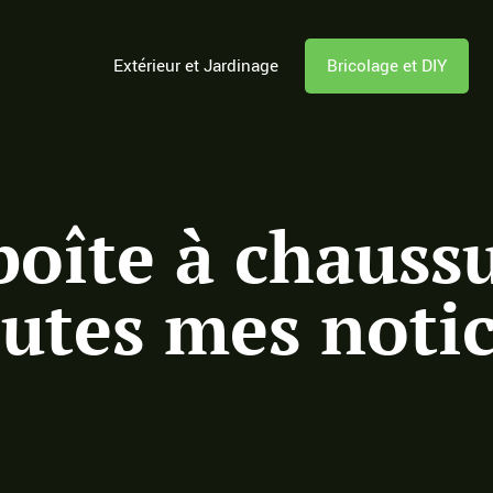
Extérieur et Jardinage
Bricolage et DIY
oîte à chaussu
outes mes notic