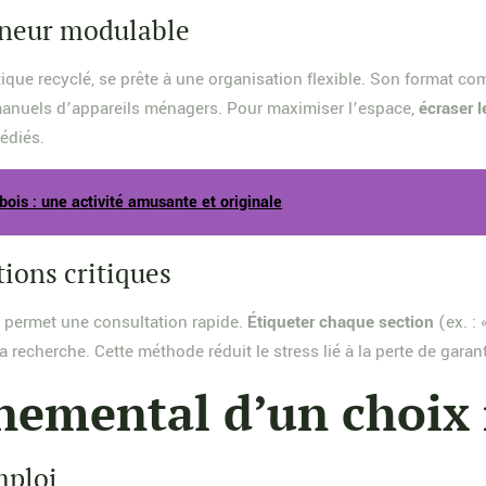
eneur modulable
ique recyclé, se prête à une organisation flexible. Son format c
 manuels d’appareils ménagers. Pour maximiser l’espace,
écraser l
édiés.
is : une activité amusante et originale
ions critiques
e permet une consultation rapide.
Étiqueter chaque section
(ex. : 
la recherche. Cette méthode réduit le stress lié à la perte de garan
nemental d’un choix
mploi