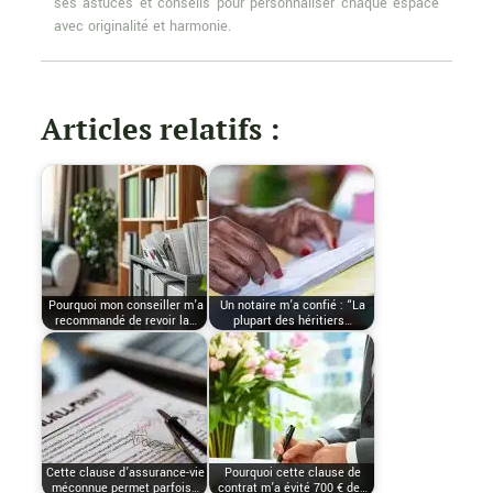
ses astuces et conseils pour personnaliser chaque espace
avec originalité et harmonie.
Articles relatifs :
Pourquoi mon conseiller m’a
Un notaire m’a confié : “La
recommandé de revoir la…
plupart des héritiers…
Cette clause d’assurance-vie
Pourquoi cette clause de
méconnue permet parfois…
contrat m’a évité 700 € de…