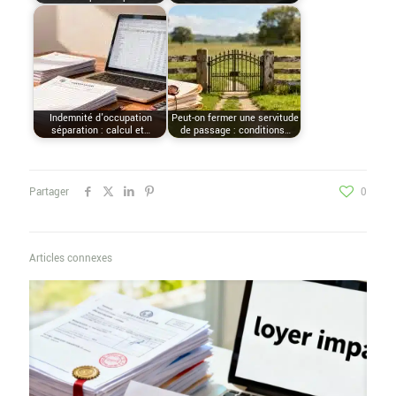
Indemnité d'occupation
Peut-on fermer une servitude
séparation : calcul et…
de passage : conditions…
Partager
0
Articles connexes