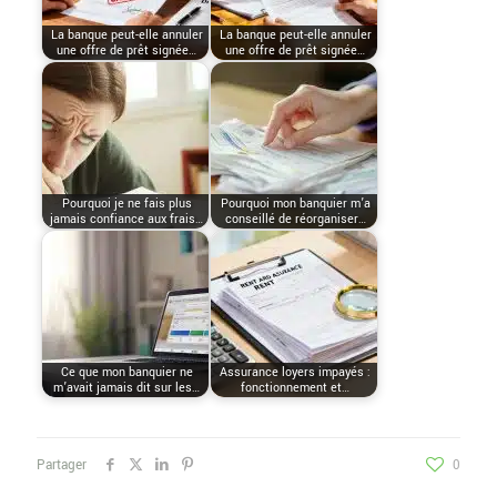
La banque peut-elle annuler
La banque peut-elle annuler
une offre de prêt signée…
une offre de prêt signée…
Pourquoi je ne fais plus
Pourquoi mon banquier m’a
jamais confiance aux frais…
conseillé de réorganiser…
Ce que mon banquier ne
Assurance loyers impayés :
m’avait jamais dit sur les…
fonctionnement et…
Partager
0