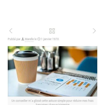
Publié par
Marelle
le
1 janvier 1970
Un conseiller m’a glissé cette astuce simple pour réduire mes frais
bancaires chaque trimestre