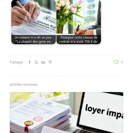
Un notaire m’a dit un jour :
Pourquoi cette clause de
“La plupart des gens se…
contrat m’a évité 700 € de…
Partager
0
Articles connexes