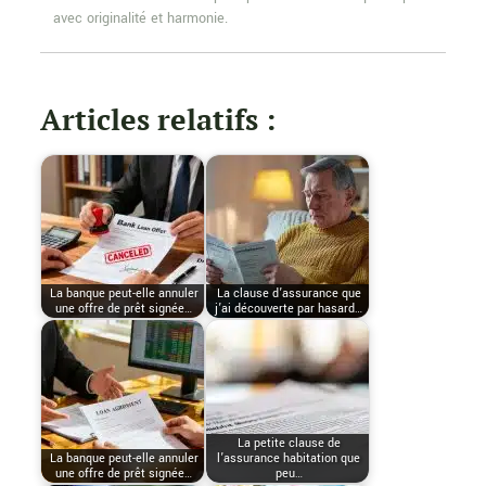
avec originalité et harmonie.
Articles relatifs :
La banque peut-elle annuler
La clause d’assurance que
une offre de prêt signée…
j’ai découverte par hasard…
La petite clause de
La banque peut-elle annuler
l’assurance habitation que
une offre de prêt signée…
peu…