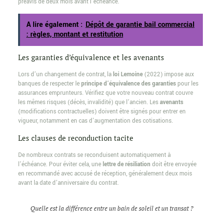
préavis de deux mois avant l’échéance.
A lire également :
Dépôt de garantie bail commercial
: règles, montant et restitution
Les garanties d’équivalence et les avenants
Lors d’un changement de contrat, la
loi Lemoine
(2022) impose aux
banques de respecter le
principe d’équivalence des garanties
pour les
assurances emprunteurs. Vérifiez que votre nouveau contrat couvre
les mêmes risques (décès, invalidité) que l’ancien. Les
avenants
(modifications contractuelles) doivent être signés pour entrer en
vigueur, notamment en cas d’augmentation des cotisations.
Les clauses de reconduction tacite
De nombreux contrats se reconduisent automatiquement à
l’échéance. Pour éviter cela, une
lettre de résiliation
doit être envoyée
en recommandé avec accusé de réception, généralement deux mois
avant la date d’anniversaire du contrat.
Quelle est la différence entre un bain de soleil et un transat ?