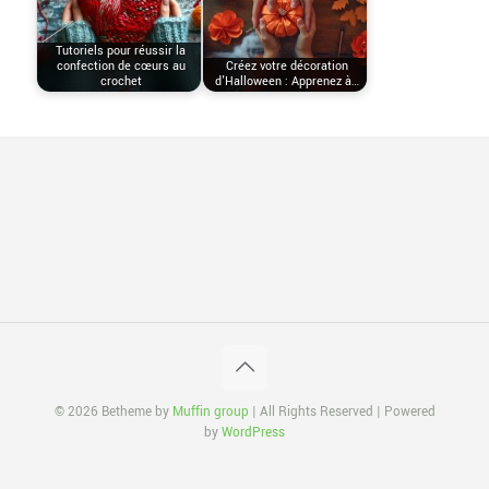
Tutoriels pour réussir la
confection de cœurs au
Créez votre décoration
crochet
d'Halloween : Apprenez à…
© 2026 Betheme by
Muffin group
| All Rights Reserved | Powered
by
WordPress