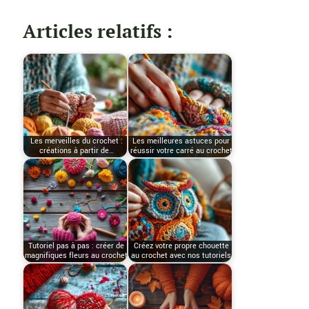
Articles relatifs :
Les merveilles du crochet :
Les meilleures astuces pour
créations à partir de…
réussir votre carré au crochet
Tutoriel pas à pas : créer de
Créez votre propre chouette
magnifiques fleurs au crochet
au crochet avec nos tutoriels