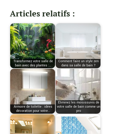
Articles relatifs :
Transformez votre salle de
Comment faire un style zen
bain avec des plantes :…
dans sa salle de bain ?
Éliminez les moisissures de
Armoire de toilette : idées
votre salle de bain comme un
décoration pour votre…
pro