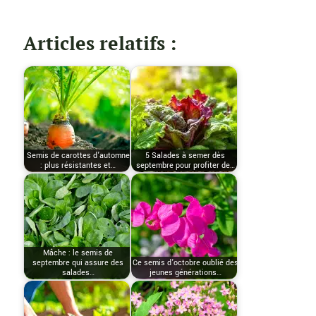
Articles relatifs :
Semis de carottes d’automne
5 Salades à semer dès
: plus résistantes et…
septembre pour profiter de…
Mâche : le semis de
septembre qui assure des
Ce semis d’octobre oublié des
salades…
jeunes générations…