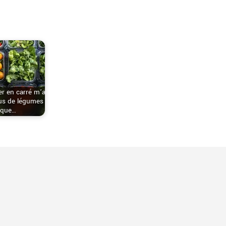
r en carré m’a
lus de légumes
que…