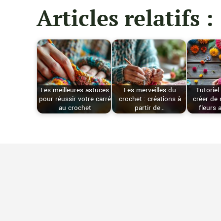
Articles relatifs :
Les meilleures astuces
Les merveilles du
Tutoriel
pour réussir votre carré
crochet : créations à
créer de
au crochet
partir de…
fleurs 