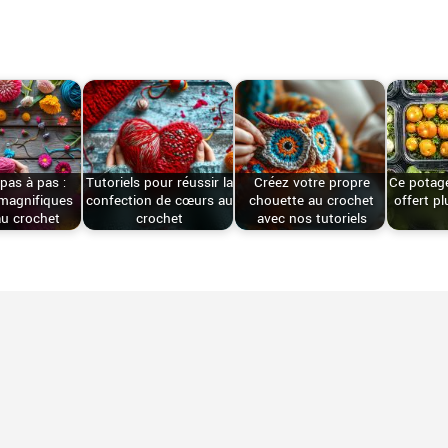
 pas à pas :
Tutoriels pour réussir la
Créez votre propre
Ce potage
 magnifiques
confection de cœurs au
chouette au crochet
offert p
au crochet
crochet
avec nos tutoriels